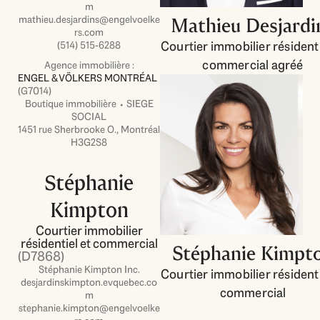
m
mathieu.desjardins@engelvoelke
Mathieu Desjardi
rs.com
Courtier immobilier résidenti
(514) 515-6288
commercial agréé
Agence immobilière :
ENGEL & VÖLKERS MONTRÉAL
(G7014)
Boutique immobilière ⬩ SIEGE
SOCIAL
1451 rue Sherbrooke O., Montréal
H3G2S8
Stéphanie
Kimpton
Courtier immobilier
résidentiel et commercial
Stéphanie Kimpt
(D7868)
Stéphanie Kimpton Inc.
Courtier immobilier résidenti
desjardinskimpton.evquebec.co
commercial
m
stephanie.kimpton@engelvoelke