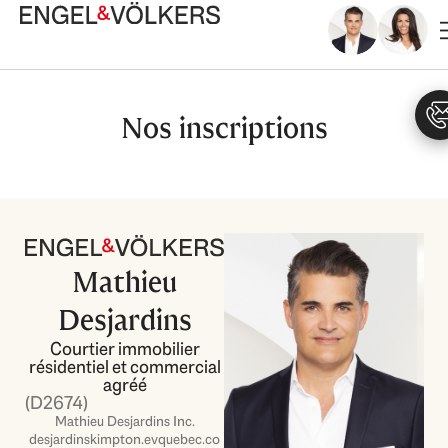
Aller
au
contenu
Nos inscriptions
Mathieu
Desjardins
Courtier immobilier
résidentiel et commercial
agréé
(D2674)
Mathieu Desjardins Inc.
desjardinskimpton.evquebec.co