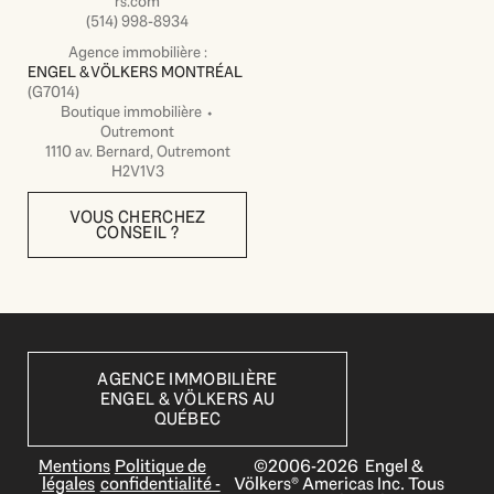
rs.com
(514) 998-8934
Agence immobilière :
ENGEL & VÖLKERS MONTRÉAL
(G7014)
Boutique immobilière ⬩
Outremont
1110 av. Bernard, Outremont
H2V1V3
VOUS CHERCHEZ
CONSEIL ?
AGENCE IMMOBILIÈRE
ENGEL & VÖLKERS AU
QUÉBEC
Mentions
Politique de
©2006-2026 Engel &
légales
confidentialité -
Völkers® Americas Inc. Tous